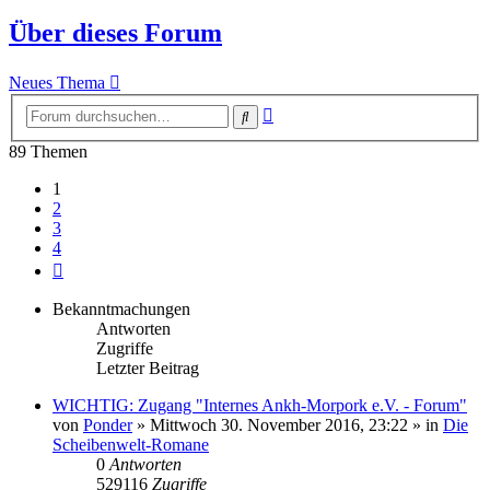
Über dieses Forum
Neues Thema
Erweiterte
Suche
Suche
89 Themen
1
2
3
4
Nächste
Bekanntmachungen
Antworten
Zugriffe
Letzter Beitrag
WICHTIG: Zugang "Internes Ankh-Morpork e.V. - Forum"
von
Ponder
»
Mittwoch 30. November 2016, 23:22
» in
Die
Scheibenwelt-Romane
0
Antworten
529116
Zugriffe