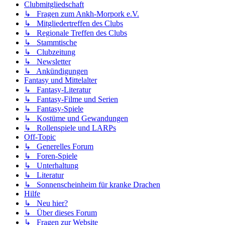
Clubmitgliedschaft
↳ Fragen zum Ankh-Morpork e.V.
↳ Mitgliedertreffen des Clubs
↳ Regionale Treffen des Clubs
↳ Stammtische
↳ Clubzeitung
↳ Newsletter
↳ Ankündigungen
Fantasy und Mittelalter
↳ Fantasy-Literatur
↳ Fantasy-Filme und Serien
↳ Fantasy-Spiele
↳ Kostüme und Gewandungen
↳ Rollenspiele und LARPs
Off-Topic
↳ Generelles Forum
↳ Foren-Spiele
↳ Unterhaltung
↳ Literatur
↳ Sonnenscheinheim für kranke Drachen
Hilfe
↳ Neu hier?
↳ Über dieses Forum
↳ Fragen zur Website