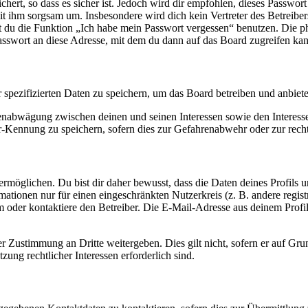
ert, so dass es sicher ist. Jedoch wird dir empfohlen, dieses Passwor
it ihm sorgsam um. Insbesondere wird dich kein Vertreter des Betreibe
nst du die Funktion „Ich habe mein Passwort vergessen“ benutzen. Di
asswort an diese Adresse, mit dem du dann auf das Board zugreifen kan
r spezifizierten Daten zu speichern, um das Board betreiben und anbiet
ssenabwägung zwischen deinen und seinen Interessen sowie den Interes
-Kennung zu speichern, sofern dies zur Gefahrenabwehr oder zur recht
möglichen. Du bist dir daher bewusst, dass die Daten deines Profils und
mationen nur für einen eingeschränkten Nutzerkreis (z. B. andere regist
oder kontaktiere den Betreiber. Die E-Mail-Adresse aus deinem Profil 
r Zustimmung an Dritte weitergeben. Dies gilt nicht, sofern er auf Gr
zung rechtlicher Interessen erforderlich sind.