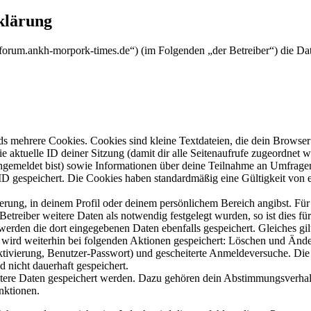
klärung
//forum.ankh-morpork-times.de“) (im Folgenden „der Betreiber“) die D
s mehrere Cookies. Cookies sind kleine Textdateien, die dein Browser 
ie aktuelle ID deiner Sitzung (damit dir alle Seitenaufrufe zugeordnet
angemeldet bist) sowie Informationen über deine Teilnahme an Umfragen
ID gespeichert. Die Cookies haben standardmäßig eine Gültigkeit von e
ierung, in deinem Profil oder deinem persönlichem Bereich angibst. Für
reiber weitere Daten als notwendig festgelegt wurden, so ist dies für 
 werden die dort eingegebenen Daten ebenfalls gespeichert. Gleiches gi
e wird weiterhin bei folgenden Aktionen gespeichert: Löschen und Änd
ktivierung, Benutzer-Passwort) und gescheiterte Anmeldeversuche. D
d nicht dauerhaft gespeichert.
eitere Daten gespeichert werden. Dazu gehören dein Abstimmungsverhal
nktionen.